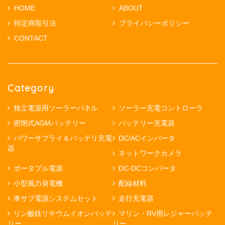
HOME
ABOUT
特定商取引法
プライバシーポリシー
CONTACT
Category
独立電源用ソーラーパネル
ソーラー充電コントローラ
密閉式AGMバッテリー
バッテリー充電器
パワーサプライ＆バッテリ充電
DC/ACインバータ
器
ネットワークカメラ
ポータブル電源
DC-DCコンバータ
小型風力発電機
配線材料
車サブ電源システムセット
走行充電器
リン酸鉄リチウムイオンバッテ
マリン・RV用レジャーバッテ
リー
リー