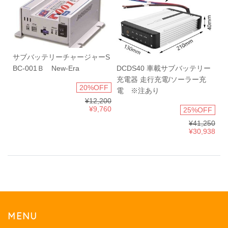
サブバッテリーチャージャーS
DCDS40 車載サブバッテリー
BC-001Ｂ New-Era
充電器 走行充電/ソーラー充
20%OFF
電 ※注あり
¥12,200
¥9,760
25%OFF
¥41,250
¥30,938
MENU