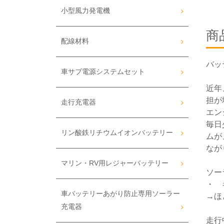
小型風力発電機
商
配線材料
バッ
車サブ電源システムセット
近年
担が
走行充電器
エン
毎日
リン酸鉄リチウムイオンバッテリー
ムが
なが
マリン・RV用レジャーバッテリー
ソー
・ 
車バッテリーあがり防止専用ソーラー
→ほ
充電器
走行