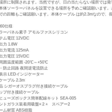
場所に制限されます。当然ですが、日の当たらない場所では発
本体ソーラーパネルを設置できる場所を予めご確認願います。
での距離もご確認願います。本体ケーブル は約2.3mなので
160仕様
ラーパネル素子 アモルファスシリコン
テム電圧 12VDC
力 1.8W
出力電流 125mA
出力電圧 15VDC
周囲温度範囲 -20℃～+50℃
・防止回路 夜間逆電流防止
表示 LEDインジケーター
ケーブル 2.3m
品 シガーオスプラグ付き接続ケーブル
ップ付き接続ケーブル
ヒューズボックス簡単配線キット SEA-005
ントガラス装着用吸盤× 2 + スペアー2
ーム材質 ABS樹脂