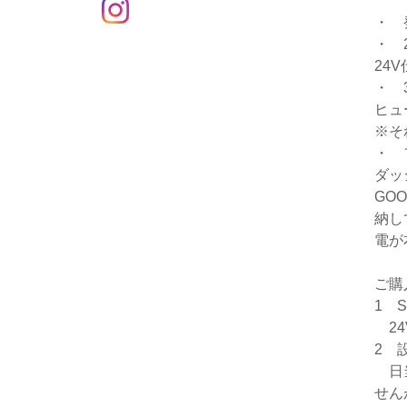
・ 
・ 
24
・ 
ヒュ
※そ
・ 
ダッ
GO
納し
電が
ご購
1 
24
2 
日当
せん