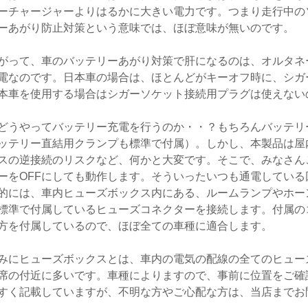
ーチャージャーよりはるかに大きい電力です。つまり走行中の
ーあがり防止対策という意味では、ほぼ意味が無いのです。
がって、車のバッテリーあがり対策で肝になるのは、オルタネ
電なのです。日本車の場合は、ほとんどがキーオフ時に、シガ
本車を使用する場合はシガーソケット接続用プラグは使えない
どうやってバッテリー充電を行うのか・・？もちろんバッテリ
ッテリー直結用クランプも標準で付属）。しかし、本製品は屋
スの逆接続のリスクなど、何かと大変です。そこで、みなさん
ーをOFFにしても動作します。そういったいつも通電してい
的には、車内ヒューズボックス内にある、ルームランプやホー
標準で付属しているヒューズコネクターを接続します。付属の
方を付属しているので、ほぼ全ての車種に適合します。
みにヒューズボックスとは、車内の電気の配線の全てのヒュー
席の付近に多いです。車種によりますので、事前に位置をご確
すく記載していますが、不明な方やご心配な方は、当店までお