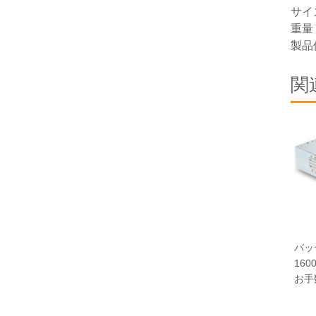
サイズ
重量 
製品
関
バッテ
160
お手