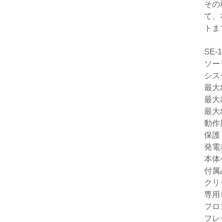
その
て、
トま
SE-
ソー
シス
最大出
最大
最大
動作
保護
発電
本体
付属
クリ
専用
フロ
フレ