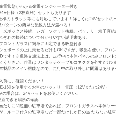
発電状態がわかる発電インジケーター付き
24V仕様（2枚直列）セットもあります！
V仕様のトラック等にも対応しています！詳しくは24Vセットの
3パターンの簡単な配線方法が選べる！
ーズボックス接続、シガーソケット接続、バッテリー端子直結
れぞれの接続について分かりやすい説明書あり。
フロントガラスに簡単に固定できる吸盤付き！
シュボードの上に乗せるだけもOKですが、吸盤を使い、フロ
ODです！※道路交通法上は、走行中は本体パネルのみフロン
てください。作業はワンタッチケーブルコネクタを外すだけの
本製品のメイン機能なので、走行中の取り外しに問題はありま
入前に、確認ください！
SE-160を使用するお車のバッテリー電圧（12Vまたは24V）
Vの場合は、24Vセットをお使いください。
設置できる場所の確認
たりに問題無い駐車場であれば、フロントガラスへ本体ソー
が、ルーフ付きの駐車場など一部だけしか日の当 たらない駐