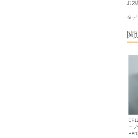
お気
※デ
関
CF1
ープ
HE