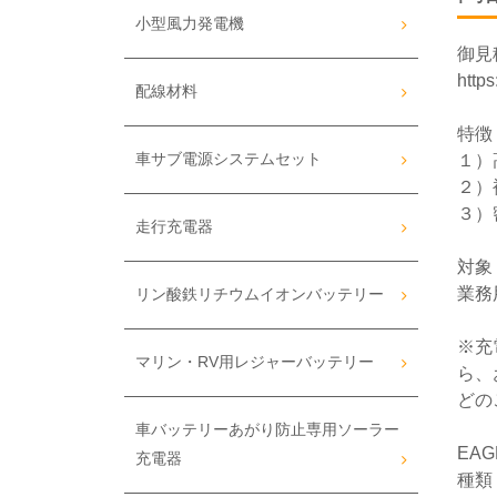
小型風力発電機
御見
https
配線材料
特徴
車サブ電源システムセット
１）
２）
３）
走行充電器
対象
業務
リン酸鉄リチウムイオンバッテリー
※充
マリン・RV用レジャーバッテリー
ら、
どの
車バッテリーあがり防止専用ソーラー
EA
充電器
種類