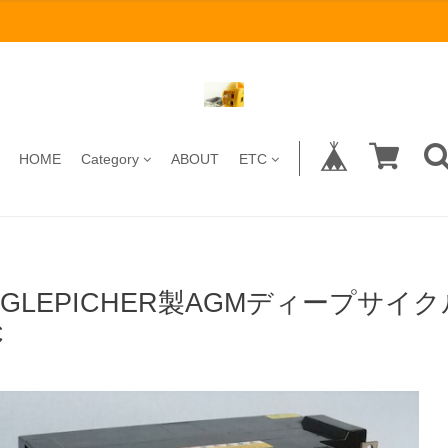
HOME
Category
ABOUT
ETC
AGLEPICHER製AGMディープサイク
C