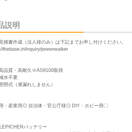
品説明
見積書作成（法人様のみ）は下記までお申し付けください。
://thebase.in/inquiry/powerwalker
高品質・高耐久※AS9100取得
補水不要
密閉式（液漏れしません）
用・産業用◎ 自治体・官公庁様◎ DIY・ホビー用〇
GLEPICHERバッテリー