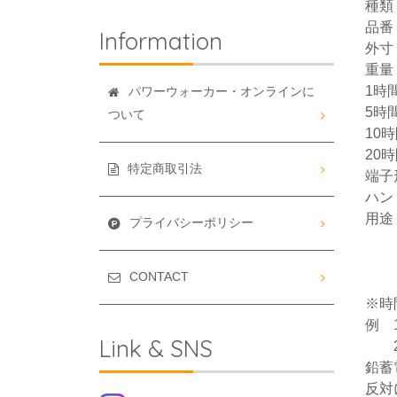
種類
品番
Information
外寸
重量
1時間
パワーウォーカー・オンラインに
5時間
ついて
10時
20時
特定商取引法
端子
ハ
用途
プライバシーポリシー
U
CONTACT
※時
例 
Link & SNS
20
鉛蓄
反対