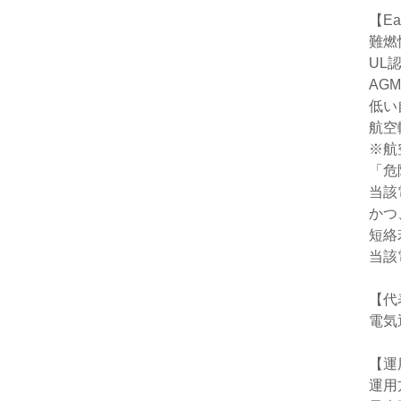
【E
難燃
UL
AG
低い
航空
※航
「危
当該
かつ
短絡
当該
【代
電気
【運
運用