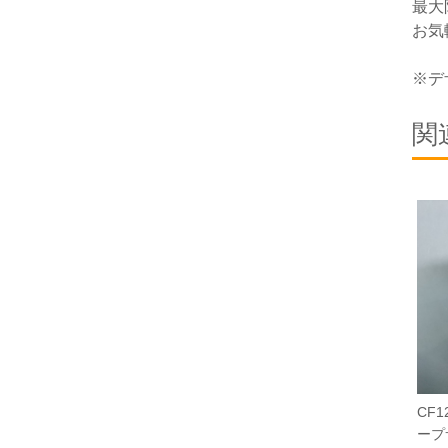
最大
お気
※デ
関
CF1
ープ