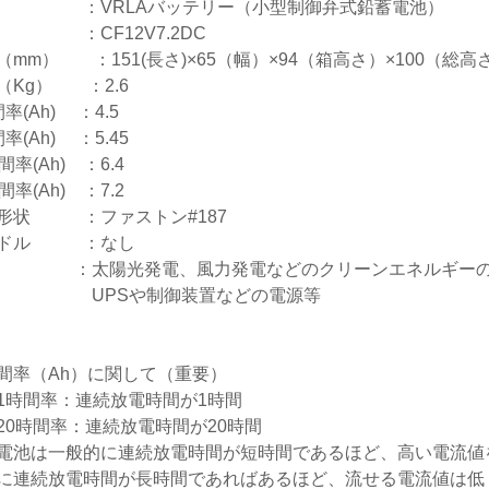
 ：VRLAバッテリー（小型制御弁式鉛蓄電池）
 ：CF12V7.2DC
（mm） ：151(長さ)×65（幅）×94（箱高さ）×100（総高
（Kg） ：2.6
率(Ah) ：4.5
率(Ah) ：5.45
間率(Ah) ：6.4
間率(Ah) ：7.2
形状 ：ファストン#187
ンドル ：なし
 ：太陽光発電、風力発電などのクリーンエネルギーの
PSや制御装置などの電源等
間率（Ah）に関して（重要）
1時間率：連続放電時間が1時間
時間率：連続放電時間が20時間
電池は一般的に連続放電時間が短時間であるほど、高い電流値
に連続放電時間が長時間であればあるほど、流せる電流値は低