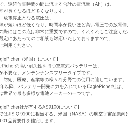
で、連続放電時間の間に流せる合計の電流量（Ah）は、
率が長くなるほど多くなります。
、放電停止となる電圧は、
率が短いほど低くなり、時間率が長いほど高い電圧での放電停
の際にはこの点は非常に重要ですので、くれぐれもご注意くだ
選定にあたってのご相談も対応いたしておりますので、
ご利用ください。
glePicher（米国）について】
glePicherの高い耐久性を持つ充電式バッテリーは、
が不要な、メンテンナンスフリータイプです。
、防衛、医療、産業等の様々な分野での使用に適しています。
22年以降、バッテリー開発に力を入れているEaglePicher社は、
は世界で最も多様な電池メーカーの一つです。
glePicher社が有するAS9100について】
ではJIS Q 9100に相当する、米国（NASA）の航空宇宙産
O9001品質要件を補完します。