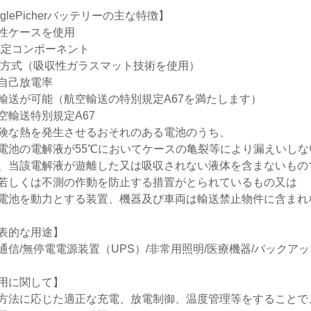
aglePicherバッテリーの主な特徴】
性ケースを使用
認定コンポーネント
M方式（吸収性ガラスマット技術を使用）
自己放電率
輸送が可能（航空輸送の特別規定A67を満たします）
空輸送特別規定A67
険な熱を発生させるおそれのある電池のうち、
電池の電解液が55℃においてケースの亀裂等により漏えいしな
、当該電解液が遊離した又は吸収されない液体を含まないもの
若しくは不測の作動を防止する措置がとられているもの又は
電池を動力とする装置、機器及び車両は輸送禁止物件に含まれ
表的な用途】
通信/無停電電源装置（UPS）/非常用照明/医療機器/バックア
用に関して】
方法に応じた適正な充電、放電制御、温度管理等をすることで