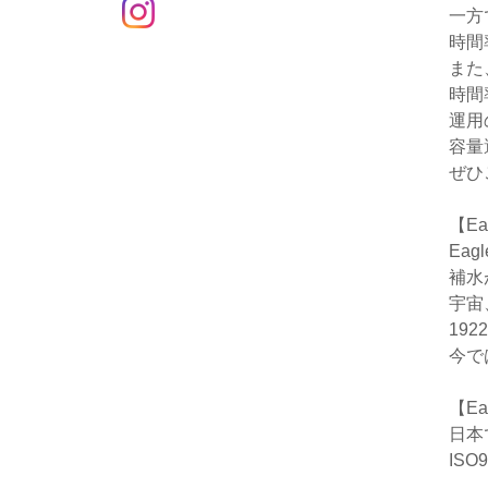
一方
時間
また
時間
運用
容量
ぜひ
【Ea
Ea
補水
宇宙
19
今で
【Ea
日本
IS