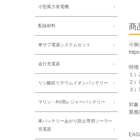
小型風力発電機
商
配線材料
※御
車サブ電源システムセット
https
走行充電器
特徴
１）
２）
リン酸鉄リチウムイオンバッテリー
３）
マリン・RV用レジャーバッテリー
対象
業務
車バッテリーあがり防止専用ソーラー
充電器
EA