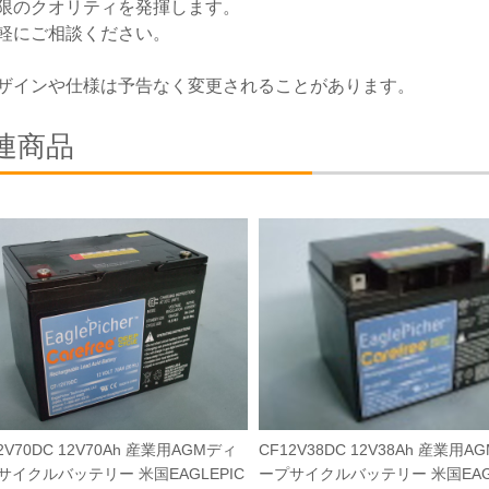
限のクオリティを発揮します。
軽にご相談ください。
ザインや仕様は予告なく変更されることがあります。
連商品
2V70DC 12V70Ah 産業用AGMディ
CF12V38DC 12V38Ah 産業用A
サイクルバッテリー 米国EAGLEPIC
ープサイクルバッテリー 米国EAGL