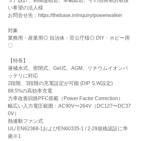
３）設計、制御盤組込、車載組込、その他長期お取扱
い希望の法人様
お問合せ先：
https://thebase.in/inquiry/powerwalker
対象
業務用・産業用◎ 自治体・官公庁様◎ DIY・ホビー用
〇
【特長】
液補水式、密閉式、Gel式、AGM、リチウムイオンバ
ッテリに対応
2段階、3段階の充電設定が可能 (DIP S.W設定)
88.5%の高効率充電
力率改善回路PFC搭載（Power Factor Correction）
幅広い入力電圧範囲：AC90V〜264V（DC127〜DC37
0V）
熱連動ファン式
UL/ EN62368-1およびEN60335-1 / 2-29規格認証に準
拠※1