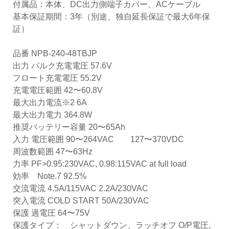
付属品：本体、DC出力側端子カバー、ACケーブル
基本保証期間：3年（別途、独自延長保証で最大6年保
証）
品番 NPB-240-48TBJP
出力 バルク充電電圧 57.6V
フロート充電電圧 55.2V
充電電圧範囲 42〜60.8V
最大出力電流※2 6A
最大出力電力 364.8W
推奨バッテリー容量 20〜65Ah
入力 電圧範囲 90〜264VAC 127〜370VDC
周波数範囲 47〜63Hz
力率 PF>0.95:230VAC, 0.98:115VAC at full load
効率 Note.7 92.5%
交流電流 4.5A/115VAC 2.2A/230VAC
突入電流 COLD START 50A/230VAC
保護 過電圧 64〜75V
保護タイプ： シャットダウン、ラッチオフ O/P電圧,