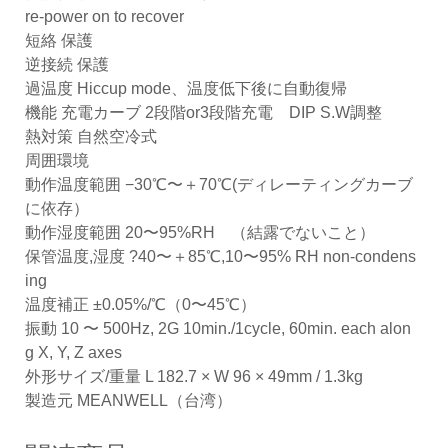
re-power on to recover
短絡 保護
逆接続 保護
過温度 Hiccup mode、温度低下後に自動復帰
機能 充電カーブ 2段階or3段階充電 DIP S.W調整
熱対策 自然空冷式
周囲環境
動作温度範囲 −30℃〜＋70℃(ディレーティングカーブ
に依存）
動作湿度範囲 20〜95%RH （結露でないこと）
保管温度,湿度 ?40〜＋85℃,10〜95% RH non-condens
ing
温度補正 ±0.05%/℃（0〜45℃）
振動 10 〜 500Hz, 2G 10min./1cycle, 60min. each alon
g X, Y, Z axes
外形サイズ/重量 L 182.7 × W 96 × 49mm / 1.3kg
製造元 MEANWELL（台湾）