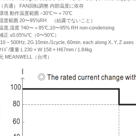
（共通） FAN回転調整 内部温度に依存
環境 動作温度範囲 −30℃〜＋70℃
湿度範囲 20〜95%RH （結露でないこと）
度,湿度 ?40〜＋85℃,10〜95% RH non-condensing
正 ±0.05%/℃（0〜50℃）
0 ~ 500Hz, 2G 10min./1cycle, 60min. each along X, Y, Z axes
ｽﾞ/重量 L 230 × W 158 × H67mm / 1.84kg
元 MEANWELL（台湾）