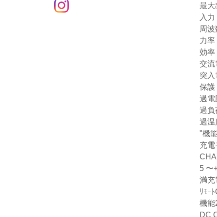
最大
入力
周波数
力率 P
効率 
交流電
突入電
保護
過電
過負荷 
過温
"機能
充電
CHAR
5 〜+
満充電ｼ
ﾘﾓ
機能
DC O