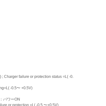
arger failure or protection status =L( -0.
ing=L( -0.5〜 +0.5V)
絡：パワーON
ure or protection =L( -0.5 〜+0.5V)