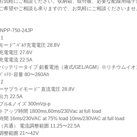
お気軽にご相談ください。収納箱、取付板、必要な配線用端子
ご希望やご相談も承りますので、お気軽にご相談くださいませ
NPP-750-24JP
1
ード" ﾊﾞﾙｸ充電電圧 28.8V
ﾄ充電電圧 27.6V
電電流 22.5A
バッテリータイプ 鉛蓄電池（液式/GEL/AGM）※リチウムイ
ﾞｯﾃﾘｰ容量 80〜260Ah
2
ーサプライモード" 直流電圧 28.8V
力 22.5A
ル&ノイズ 300mVp-p
アップ時間 1800ms,60ms/230Vac at full load
 16ms/230VAC at 75% load 10ms/230VAC at full load
共通） 電流調整範囲 11.25〜22.5A
調整範囲 21〜42V