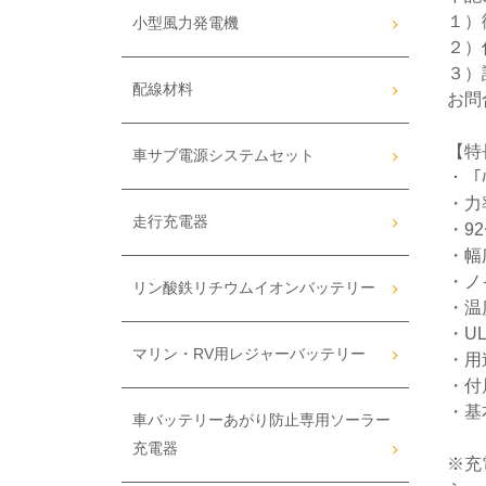
１）
小型風力発電機
２）
３）
配線材料
お問
【特
車サブ電源システムセット
・「ﾊ
・力率
走行充電器
・92
・幅
・ノ
リン酸鉄リチウムイオンバッテリー
・温
・UL
マリン・RV用レジャーバッテリー
・用
・付
・基
車バッテリーあがり防止専用ソーラー
充電器
※充