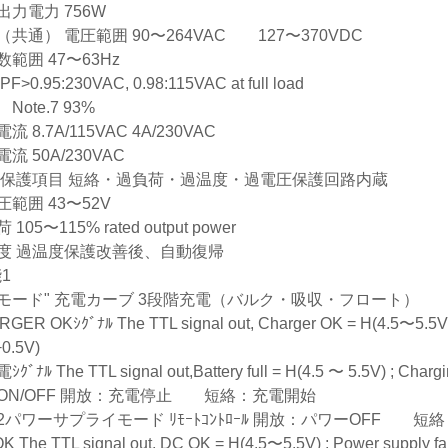
出力電力 756W
（共通） 電圧範囲 90〜264VAC 127〜370VDC
範囲 47〜63Hz
F>0.95:230VAC, 0.98:115VAC at full load
Note.7 93%
流 8.7A/115VAC 4A/230VAC
流 50A/230VAC
 保護項目 短絡・過負荷・過温度・過電圧保護回路内蔵
圧範囲 43〜52V
105〜115% rated output power
度 過温度保護改善後、自動復帰
1
モード" 充電カーブ 3段階充電（バルク・吸収・フロート）
GER OKｼｸﾞﾅﾙ The TTL signal out, Charger OK = H(4.5〜5.5V) ; Ch
0.5V)
ｸﾞﾅﾙ The TTL signal out,Battery full = H(4.5 〜 5.5V) ; Charg
ｰﾄON/OFF 開放：充電停止 短絡：充電開始
2パワーサプライモード ﾘﾓｰﾄｺﾝﾄﾛｰﾙ 開放：パワーOFF 短
K The TTL signal out, DC OK = H(4.5〜5.5V) ; Power supply fail