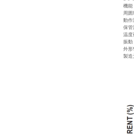
機能
周囲
動作
保管温
温度補
振動 1
外形ｻｲ
製造