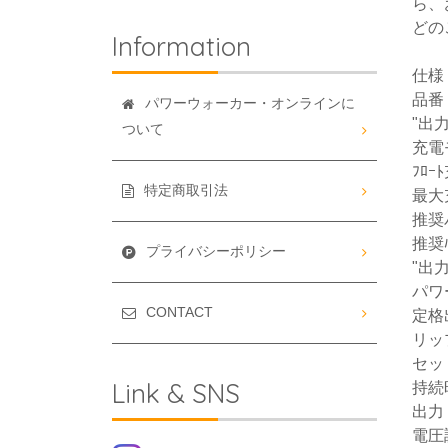
ら、
どの
Information
仕様
品番 
パワーウォーカー・オンラインに
"出力
ついて
充電モ
ﾌﾛｰ
特定商取引法
最大充
推奨
推奨ﾊ
プライバシーポリシー
"出力
パワ
CONTACT
定格出
リップ
セット
Link & SNS
持続時間
出力（
電圧