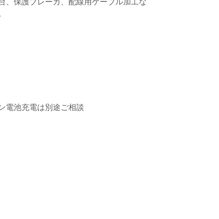
台、保護ブレーカ、配線用ケーブル加工な
。
オン電池充電は別途ご相談