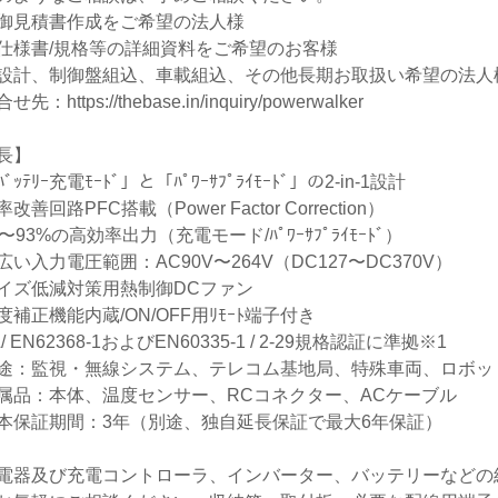
御見積書作成をご希望の法人様
仕様書/規格等の詳細資料をご希望のお客様
設計、制御盤組込、車載組込、その他長期お取扱い希望の法人
合せ先：
https://thebase.in/inquiry/powerwalker
長】
ﾞｯﾃﾘｰ充電ﾓｰﾄﾞ」と「ﾊﾟﾜｰｻﾌﾟﾗｲﾓｰﾄﾞ」の2-in-1設計
改善回路PFC搭載（Power Factor Correction）
〜93%の高効率出力（充電モード/ﾊﾟﾜｰｻﾌﾟﾗｲﾓｰﾄﾞ）
広い入力電圧範囲：AC90V〜264V（DC127〜DC370V）
イズ低減対策用熱制御DCファン
度補正機能内蔵/ON/OFF用ﾘﾓｰﾄ端子付き
/ EN62368-1およびEN60335-1 / 2-29規格認証に準拠※1
途：監視・無線システム、テレコム基地局、特殊車両、ロボッ
属品：本体、温度センサー、RCコネクター、ACケーブル
本保証期間：3年（別途、独自延長保証で最大6年保証）
電器及び充電コントローラ、インバーター、バッテリーなどの