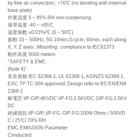
by free air convection ; +70℃ (no derating with external
base plate)
作業湿度 5 ~ 95% RH non-condensing
保管温度 -40 ~ +85℃
温度係数 ±0.03%/℃ (0 ~ 50℃)
振動 10 ~ 500Hz, 5G 10min./1cycle, 60min. each along
X, Y, Z axes ; Mounting : compliance to IEC61373
動作高度 5000 meters
"SAFETY & EMC
(Note 4)"
安全規格 IEC 62368-1, UL 62368-1, AS/NZS 62368-1,
EAC TP TC 004 approved, Design refer to BS EN/EN6
2368-1
耐電圧 I/P-O/P:4KVDC I/P-FG:2.5KVDC O/P-FG:2.5KV
DC
絶縁抵抗 I/P-O/P, I/P-FG, O/P-FG:100M Ohms / 500VD
C / 25℃/ 70% RH
EMC EMISSION Parameter
Conducted