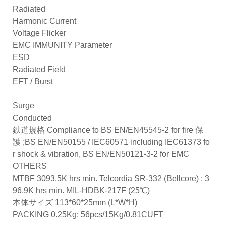
Radiated
Harmonic Current
Voltage Flicker
EMC IMMUNITY Parameter
ESD
Radiated Field
EFT / Burst
Surge
Conducted
鉄道規格 Compliance to BS EN/EN45545-2 for fire 保
護 ;BS EN/EN50155 / IEC60571 including IEC61373 fo
r shock & vibration, BS EN/EN50121-3-2 for EMC
OTHERS
MTBF 3093.5K hrs min. Telcordia SR-332 (Bellcore) ; 3
96.9K hrs min. MIL-HDBK-217F (25℃)
本体サイズ 113*60*25mm (L*W*H)
PACKING 0.25Kg; 56pcs/15Kg/0.81CUFT