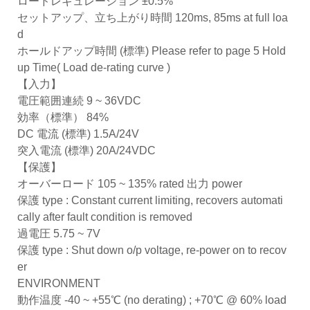
ロードレギュレーション ±0.5%
セットアップ、立ち上がり時間 120ms, 85ms at full loa
d
ホールドアップ時間 (標準) Please refer to page 5 Hold
up Time( Load de-rating curve )
【入力】
電圧範囲連続 9 ~ 36VDC
効率（標準） 84%
DC 電流 (標準) 1.5A/24V
突入電流 (標準) 20A/24VDC
【保護】
オーバーロード 105 ~ 135% rated 出力 power
保護 type : Constant current limiting, recovers automati
cally after fault condition is removed
過電圧 5.75 ~ 7V
保護 type : Shut down o/p voltage, re-power on to recov
er
ENVIRONMENT
動作温度 -40 ~ +55℃ (no derating) ; +70℃ @ 60% load