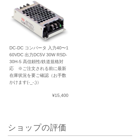
DC-DC コンバータ 入力40〜1
60VDC 出力DC5V 30W RSD-
30H-5 高信頼性/鉄道規格対
応 ※ご注文される前に最新
在庫状況を要ご確認（お手数
かけます(-_-;)）
¥15,400
ショップの評価