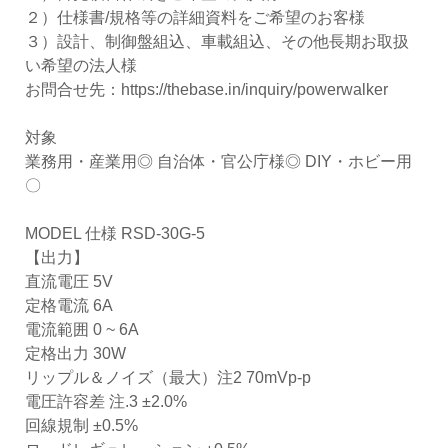
２）仕様書/規格等の詳細資料をご希望のお客様
３）設計、制御盤組込、車載組込、その他長期お取扱
い希望の法人様
お問合せ先：
https://thebase.in/inquiry/powerwalker
対象
業務用・産業用◎ 自治体・官公庁様◎ DIY・ホビー用
〇
MODEL 仕様 RSD-30G-5
【出力】
直流電圧 5V
定格電流 6A
電流範囲 0 ~ 6A
定格出力 30W
リップル＆ノイズ（最大）注2 70mVp-p
電圧許容差 注.3 ±2.0%
回線規制 ±0.5%