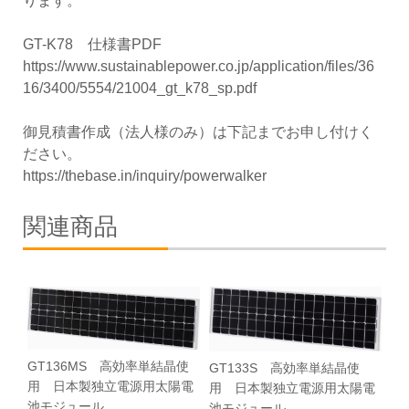
ります。
GT-K78 仕様書PDF
https://www.sustainablepower.co.jp/application/files/36
16/3400/5554/21004_gt_k78_sp.pdf
御見積書作成（法人様のみ）は下記までお申し付けく
ださい。
https://thebase.in/inquiry/powerwalker
関連商品
GT136MS 高効率単結晶使
GT133S 高効率単結晶使
用 日本製独立電源用太陽電
用 日本製独立電源用太陽電
池モジュール
池モジュール