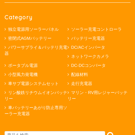
Category
独立電源用ソーラーパネル
ソーラー充電コントローラ
密閉式AGMバッテリー
バッテリー充電器
パワーサプライ＆バッテリ充電
DC/ACインバータ
器
ネットワークカメラ
ポータブル電源
DC-DCコンバータ
小型風力発電機
配線材料
車サブ電源システムセット
走行充電器
リン酸鉄リチウムイオンバッテ
マリン・RV用レジャーバッテ
リー
リー
車バッテリーあがり防止専用ソ
ーラー充電器