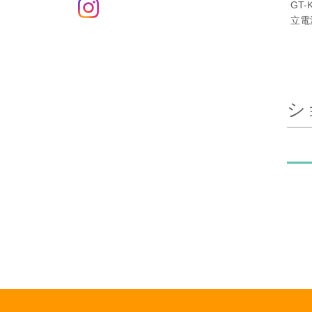
GT
立電
シ