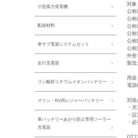
対象
小型風力発電機
公称
公称
配線材料
公称
公称
公称
車サブ電源システムセット
公称質
外形寸
製造
走行充電器
用途
リン酸鉄リチウムイオンバッテリー
電源
別途
マリン・RV用レジャーバッテリー
・充
・設
車バッテリーあがり防止専用ソーラー
・必
充電器
GT