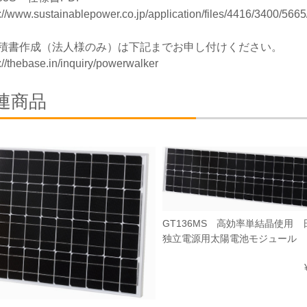
s://www.sustainablepower.co.jp/application/files/4416/3400/56
積書作成（法人様のみ）は下記までお申し付けください。
://thebase.in/inquiry/powerwalker
連商品
GT136MS 高効率単結晶使用 
独立電源用太陽電池モジュール