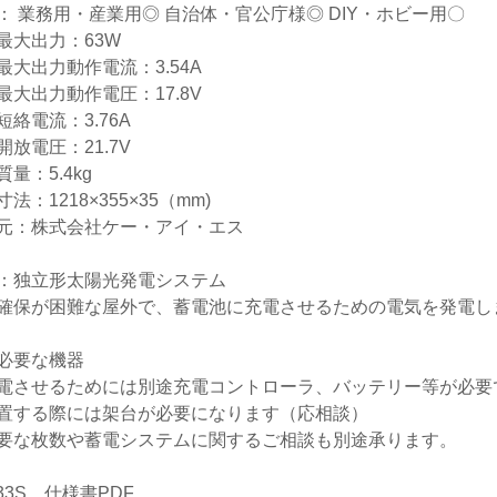
： 業務用・産業用◎ 自治体・官公庁様◎ DIY・ホビー用〇
最大出力：63W
最大出力動作電流：3.54A
最大出力動作電圧：17.8V
短絡電流：3.76A
開放電圧：21.7V
量：5.4kg
法：1218×355×35（mm)
元：株式会社ケー・アイ・エス
：独立形太陽光発電システム
確保が困難な屋外で、蓄電池に充電させるための電気を発電し
必要な機器
電させるためには別途充電コントローラ、バッテリー等が必要
置する際には架台が必要になります（応相談）
要な枚数や蓄電システムに関するご相談も別途承ります。
133S 仕様書PDF