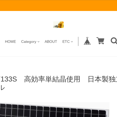
HOME
Category
ABOUT
ETC
T133S 高効率単結晶使用 日本製
ル